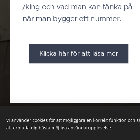
/king och vad man kan tänka på
när man bygger ett nummer.
Klicka här för att läsa mer
Vi använder cookies för att möjliggöra en korrekt funktion och 
att erbjuda dig bästa möjliga användarupplevelse.