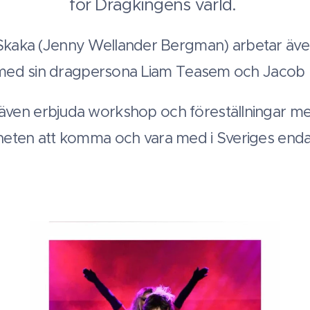
för Dragkingens värld.
Skaka (Jenny Wellander Bergman) arbetar äv
med sin dragpersona Liam Teasem och Jacob
 även erbjuda workshop och föreställningar me
igheten att komma och vara med i Sveriges en