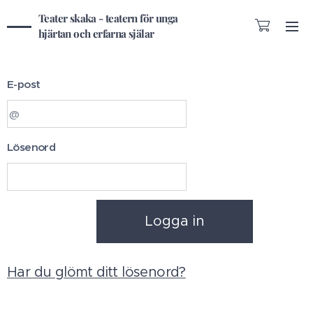
Teater skaka - teatern för unga
hjärtan och erfarna själar
E-post
Lösenord
Logga in
Har du glömt ditt lösenord?