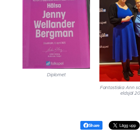
Diplomet
Fantastiska Ann so
eldsjäl 2
Share