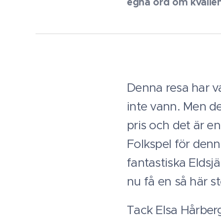
egna ord om kvällen
Årets
Denna resa har var
inte vann. Men de
pris och det är en
Folkspel för denna 
fantastiska Eldsj
nu få en så här s
Tack Elsa Hårberg