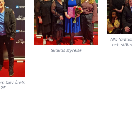
Alla fanta
och stött
Skakas styrelse
m blev årets
025