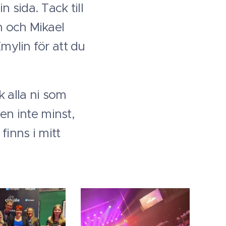
 sida. Tack till
n och Mikael
mylin för att du
k alla ni som
men inte minst,
 finns i mitt