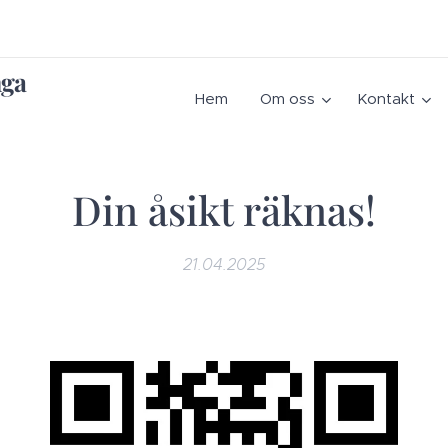
nga
Hem
Om oss
Kontakt
Din åsikt räknas!
21.04.2025