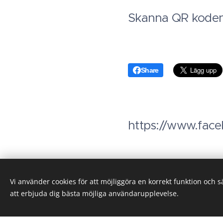
Skanna QR koden 
Share
https://www.fac
Vi använder cookies för att möjliggöra en korrekt funktion och 
att erbjuda dig bästa möjliga användarupplevelse.