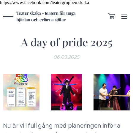
https://www.facebook.com/teatergruppen.skaka
Teater skaka - teatern för unga
hjärtan och erfarna själar
A day of pride 2025
06.03.2025
Nu är vi i full gång med planeringen inför a