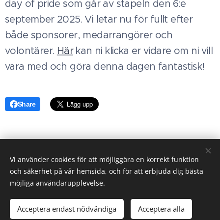
day of pride som går av stapeln den 6:e
september 2025. Vi letar nu för fullt efter
både sponsorer, medarrangörer och
volontärer.
Här
kan ni klicka er vidare om ni vill
vara med och göra denna dagen fantastisk!
Share
https://www.facebook.com/teatergruppen.skak
Vi använder cookies för att möjliggöra en korrekt funktion
och säkerhet på vår hemsida, och för att erbjuda dig bästa
möjliga användarupplevelse.
Acceptera endast nödvändiga
Acceptera alla